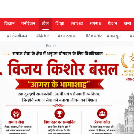
विज्ञान
मनोरंजन
खेल
शिक्षा
स्वास्थ्य
अपराध
फ़ैशन
अन्य
#पेट्रोलडीजल
#क्रिकेट
#बजट2026
#टेकसमिट
#मानसून
#चुना
विज्ञापन