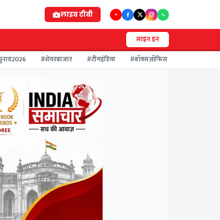
लाइव
टीवी
साइन इन
व2026
#शेयरबाजार
#टीमइंडिया
#बॉक्सऑफिस
#मौसमअलर्ट