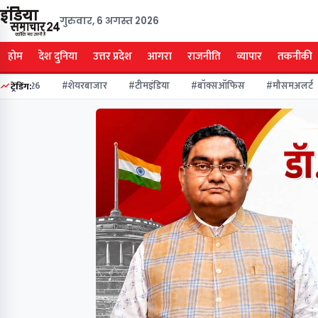
गुरुवार, 6 अगस्त 2026
होम
देश दुनिया
उत्तर प्रदेश
आगरा
राजनीति
व्यापार
तकनीकी
ाव2026
#शेयरबाजार
#टीमइंडिया
#बॉक्सऑफिस
#मौसमअलर्ट
ट्रेंडिंग: