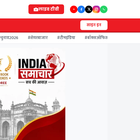
लाइव
टीवी
साइन इन
ुनाव2026
#शेयरबाजार
#टीमइंडिया
#बॉक्सऑफिस
#मौसमअलर्ट