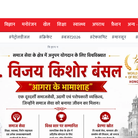
विज्ञान
मनोरंजन
खेल
शिक्षा
स्वास्थ्य
अपराध
फ़ैशन
अन्य
#पेट्रोलडीजल
#क्रिकेट
#बजट2026
#टेकसमिट
#मानसून
#च
विज्ञापन