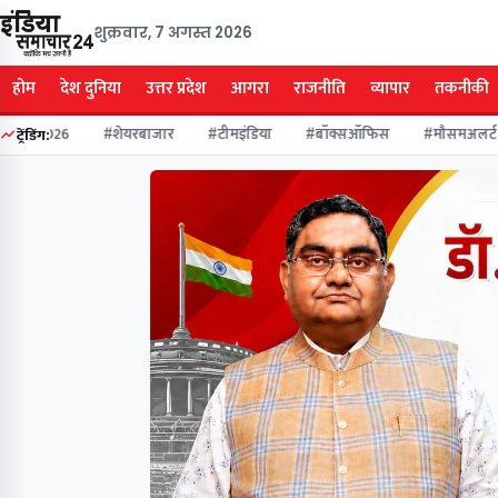
शुक्रवार, 7 अगस्त 2026
होम
देश दुनिया
उत्तर प्रदेश
आगरा
राजनीति
व्यापार
तकनीकी
ुनाव2026
#शेयरबाजार
#टीमइंडिया
#बॉक्सऑफिस
#मौसमअलर्ट
ट्रेंडिंग: