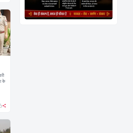
ारी
ग के