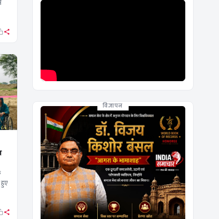
े
विज्ञापन
ा
े
 हुए