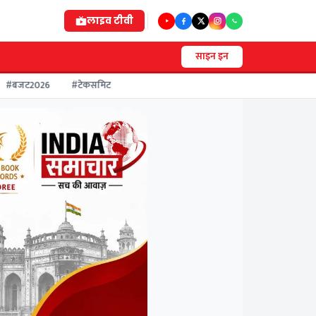
लाइव
टीवी
साइन इन
बजट2026
#टेकसमिट