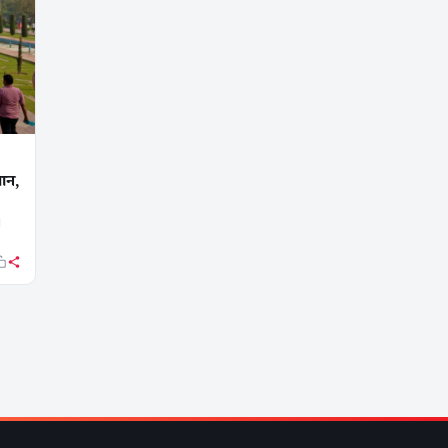
चान,
।