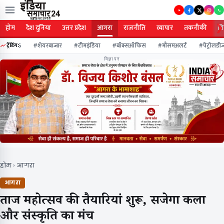
❯
होम
देश दुनिया
उत्तर प्रदेश
आगरा
राजनीति
व्यापार
तकनीकी
वि
ाव2026
#शेयरबाजार
#टीमइंडिया
#बॉक्सऑफिस
#मौसमअलर्ट
#पेट्रोलडीज
ट्रेंडिंग:
विज्ञापन
होम
›
आगरा
आगरा
ताज महोत्सव की तैयारियां शुरू, सजेगा कला
और संस्कृति का मंच