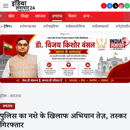
❮
❯
जन
खेल
शिक्षा
स्वास्थ्य
अपराध
फ़ैशन
अन्य
ाव2026
#शेयरबाजार
#टीमइंडिया
#बॉक्सऑफिस
#मौसमअलर्ट
#पेट्रोलडीज
ट्रेंडिंग:
विज्ञापन
होम
›
अपराध
अपराध
पुलिस का नशे के खिलाफ अभियान तेज़, तस्कर
गिरफ्तार